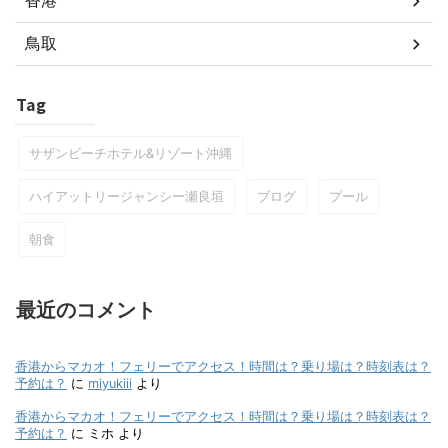
香港
鳥取
Tag
サザンビーチホテル&リゾート沖縄
ハイアットリージャンシー瀬良垣
ブログ
プール
朝食
最近のコメント
香港からマカオ！フェリーでアクセス！時間は？乗り場は？時刻表は？
予約は？
に
miyukiii
より
香港からマカオ！フェリーでアクセス！時間は？乗り場は？時刻表は？
予約は？
に
ミホ
より