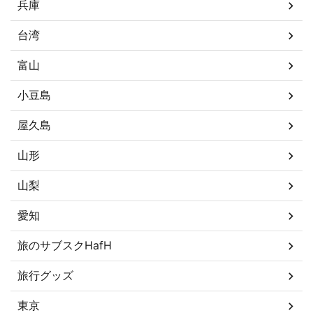
兵庫
台湾
富山
小豆島
屋久島
山形
山梨
愛知
旅のサブスクHafH
旅行グッズ
東京