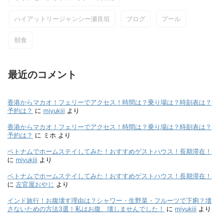
ハイアットリージャンシー瀬良垣
ブログ
プール
朝食
最近のコメント
香港からマカオ！フェリーでアクセス！時間は？乗り場は？時刻表は？
予約は？
に
miyukiii
より
香港からマカオ！フェリーでアクセス！時間は？乗り場は？時刻表は？
予約は？
に
ミホ
より
ベトナムでホームステイしてみた！おすすめゲストハウス！長期滞在！
に
miyukiii
より
ベトナムでホームステイしてみた！おすすめゲストハウス！長期滞在！
に
左官屋おやじ
より
インド旅行！お腹壊す理由は？シャワー・生野菜・フルーツで下痢？壊
さないための方法3選！私はお腹、壊しませんでした！
に
miyukiii
より