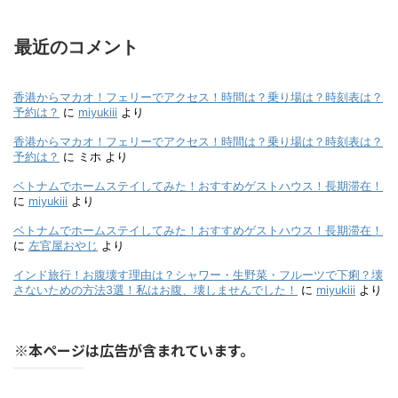
最近のコメント
香港からマカオ！フェリーでアクセス！時間は？乗り場は？時刻表は？
予約は？
に
miyukiii
より
香港からマカオ！フェリーでアクセス！時間は？乗り場は？時刻表は？
予約は？
に
ミホ
より
ベトナムでホームステイしてみた！おすすめゲストハウス！長期滞在！
に
miyukiii
より
ベトナムでホームステイしてみた！おすすめゲストハウス！長期滞在！
に
左官屋おやじ
より
インド旅行！お腹壊す理由は？シャワー・生野菜・フルーツで下痢？壊
さないための方法3選！私はお腹、壊しませんでした！
に
miyukiii
より
※本ページは広告が含まれています。