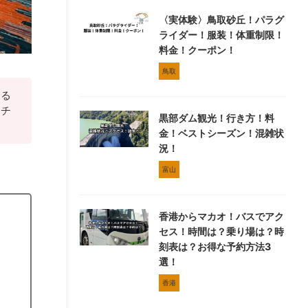
〈実体験〉鳥取砂丘！パラグ
ライダー！服装！体重制限！
料金！クーポン！
鳥取
える
クチ
黒部ダム観光！行き方！料
金！ベストシーズン！混雑状
況！
富山
香港からマカオ！バスでアク
セス！時間は？乗り場は？時
刻表は？お得な予約方法3
選！
香港