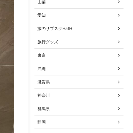
山梨
愛知
旅のサブスクHafH
旅行グッズ
東京
沖縄
滋賀県
神奈川
群馬県
静岡