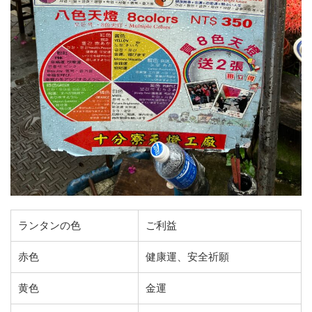
ランタンの色
ご利益
赤色
健康運、安全祈願
黄色
金運